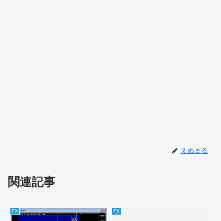
えぬまる
関連記事
FX
FX