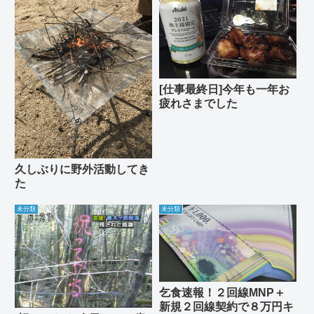
[仕事最終日]今年も一年お
疲れさまでした
久しぶりに野外活動してき
た
未分類
未分類
乞食速報！２回線MNP＋
新規２回線契約で８万円キ