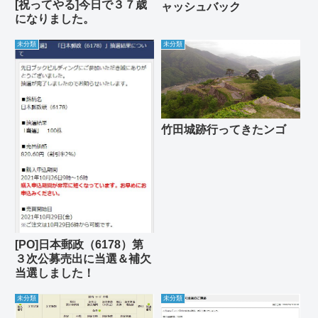
[祝ってやる]今日で３７歳
ャッシュバック
になりました。
未分類
未分類
竹田城跡行ってきたンゴ
[PO]日本郵政（6178）第
３次公募売出に当選＆補欠
当選しました！
未分類
未分類