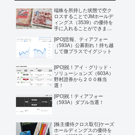
端株を所持した状態で空ク
ロスすることでJMホールデ
ィングス（3539）の優待を
手に入れることができまし
た
[IPO]悲報、ティアフォー
（593A）公募割れ！持ち越
して微プラスでイグジット
[IPO]祝！アイ・グリッド・
ソリューションズ（603A）
野村證券から２００株当
選！
[IPO]祝！ティアフォー
（593A）ダブル当選！
[株主優待クロス取引]ケーズ
ホールディングスの優待を