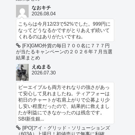
なおキチ
2026.08.04
こちらは今月12/23で52%でした。999円に
なってどうなるかですがとりあえず続いて
くれるのはありがたいですね。
[FX]GMO外貨の毎日７００名に７７７円
が当たるキャンペーンの２０２６年７月当選
結果まとめ
えぬまる
2026.07.30
ビーエイブルも両方それなりの強さがあっ
て安心して見れましたね。ティアフォーは
初日のチャートが右肩上がりで公募より少
し安い程度だったので、結果的に救えまし
たが利益にできなかったのは残念です。
SBI新生銀...
[IPO]アイ・グリッド・ソリューションズ
（603A）上場日！初値売りで無事に利確