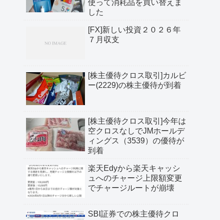
使って消耗品を買い替えま
した
[FX]新しい投資２０２６年
７月収支
[株主優待クロス取引]カルビ
ー(2229)の株主優待が到着
[株主優待クロス取引]今年は
空クロスなしでJMホールデ
ィングス（3539）の優待が
到着
楽天Edyから楽天キャッシ
ュへのチャージ上限額変更
でチャージルートが崩壊
SBI証券での株主優待クロ