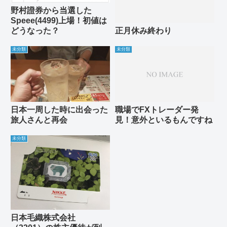
野村證券から当選した
Speee(4499)上場！初値は
どうなった？
正月休み終わり
未分類
未分類
日本一周した時に出会った
職場でFXトレーダー発
旅人さんと再会
見！意外といるもんですね
未分類
日本毛織株式会社