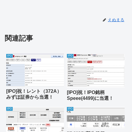
えぬまる
関連記事
IPO
IPO
[IPO]祝！レント（372A）
[IPO]祝！IPO銘柄
みずほ証券から当選！
Speee(4499)に当選！
IPO
IPO