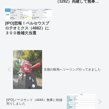
（3282）両建して無事に
利確
IPO
[IPO]悲報！ペルセウスプ
ロテオミクス（4882）に
３００株補欠当選
京都の鞍馬へツーリング行ってきました
[IPO]ノースサンド（444A）無事に初値
売りしました