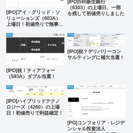
[IPO]SBI新生銀行
（8303）の上場日、一部
[IPO]アイ・グリッド・ソ
を残して初値売りしました
リューションズ（603A）
上場日！初値売りで無事に
利確
IPO
IPO
[IPO]祝？デリバリーコン
サルティングに補欠当選！
[IPO]祝！ティアフォー
（593A）ダブル当選！
IPO
IPO
[IPO]ハイブリッドテクノ
ロジーズ（4260）の上場
日！初値売りで利益確定！
[PO]コンフォリア・レジデ
ンシャル投資法人