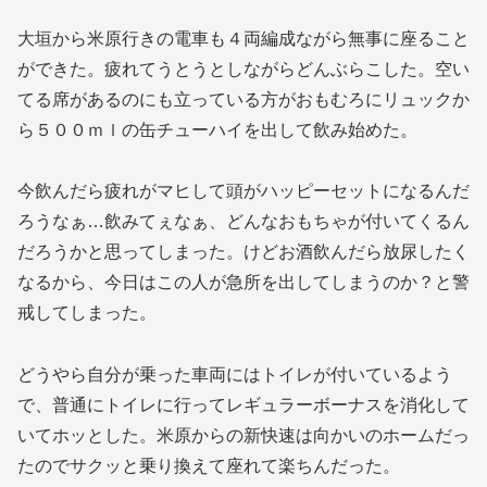
大垣から米原行きの電車も４両編成ながら無事に座ること
ができた。疲れてうとうとしながらどんぶらこした。空い
てる席があるのにも立っている方がおもむろにリュックか
ら５００ｍｌの缶チューハイを出して飲み始めた。
今飲んだら疲れがマヒして頭がハッピーセットになるんだ
ろうなぁ…飲みてぇなぁ、どんなおもちゃが付いてくるん
だろうかと思ってしまった。けどお酒飲んだら放尿したく
なるから、今日はこの人が急所を出してしまうのか？と警
戒してしまった。
どうやら自分が乗った車両にはトイレが付いているよう
で、普通にトイレに行ってレギュラーボーナスを消化して
いてホッとした。米原からの新快速は向かいのホームだっ
たのでサクッと乗り換えて座れて楽ちんだった。