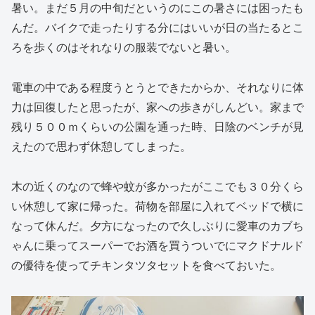
暑い。まだ５月の中旬だというのにこの暑さには困ったも
んだ。バイクで走ったりする分にはいいが日の当たるとこ
ろを歩くのはそれなりの服装でないと暑い。
電車の中である程度うとうとできたからか、それなりに体
力は回復したと思ったが、家への歩きがしんどい。家まで
残り５００ｍくらいの公園を通った時、日陰のベンチが見
えたので思わず休憩してしまった。
木の近くのなので蜂や蚊が多かったがここでも３０分くら
い休憩して家に帰った。荷物を部屋に入れてベッドで横に
なって休んだ。夕方になったので久しぶりに愛車のカブち
ゃんに乗ってスーパーでお酒を買うついでにマクドナルド
の優待を使ってチキンタツタセットを食べておいた。