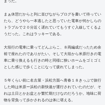
まった。
まぁ休憩だからと列に並びながらブログを書いて待ってい
たら、どうやら一本逃したと思っていた電車が何かしらの
トラブルで２０分近く遅れていてもうすぐ入線してくるよ
うだった。これはラッキーである。
大垣行の電車に乗ってどんぶらこ、８両編成だったため余
裕で座れたのでありがたい。そして大垣から米原行きの電
車に乗り換えるも行きの時と同様に狭いホームをゴミゴミ
とした感じで歩くことになって疲れてしまった。
５年くらい前に名古屋・浜松方面へ青春１８きっぷで旅行
した時は米原ー浜松の新快速が運行されていたのだが、そ
れは土日とかお盆とか繁忙期だけなのだろうか。地味に荷
物を背負って歩かされるのは体に堪える。