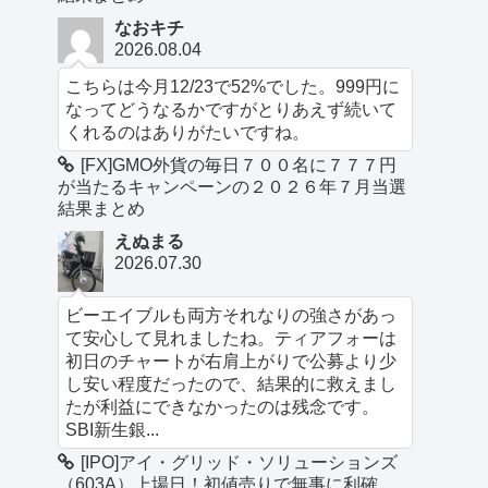
なおキチ
2026.08.04
こちらは今月12/23で52%でした。999円に
なってどうなるかですがとりあえず続いて
くれるのはありがたいですね。
[FX]GMO外貨の毎日７００名に７７７円
が当たるキャンペーンの２０２６年７月当選
結果まとめ
えぬまる
2026.07.30
ビーエイブルも両方それなりの強さがあっ
て安心して見れましたね。ティアフォーは
初日のチャートが右肩上がりで公募より少
し安い程度だったので、結果的に救えまし
たが利益にできなかったのは残念です。
SBI新生銀...
[IPO]アイ・グリッド・ソリューションズ
（603A）上場日！初値売りで無事に利確