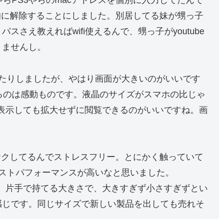
やらPS3やらのmacアドレスを個別に入力してたんで
的に解除することにしました。別居してる妹が甥っ子
さえ教えればwifi使えるんで、甥っ子がyoutube
りませんし。
を見たりしましたが、やはり画面が大きいのがいいです
出るのは感動ものです。液晶のサイズがスマホの比じゃ
表示しても拡大せずに閲覧できるのがいいですね。画
クサクしてるんでストレスフリー。とにかく触っていて
ストパフォーマンスが高いなと思いました。
らねぇ。片手で持てる大きさで、大きすぎず小さすぎずとい
感じです。同じサイズで新しい製品を出しても売れそ