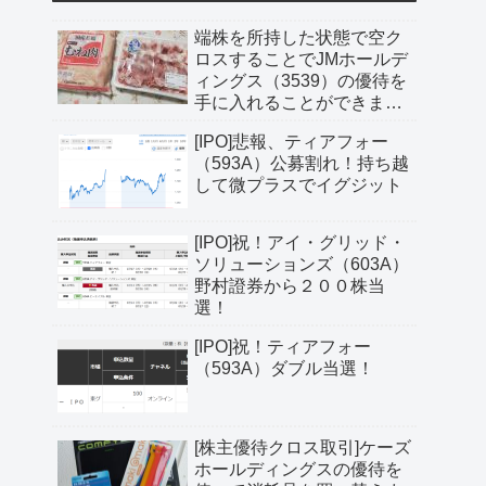
端株を所持した状態で空ク
ロスすることでJMホールデ
ィングス（3539）の優待を
手に入れることができまし
た
[IPO]悲報、ティアフォー
（593A）公募割れ！持ち越
して微プラスでイグジット
[IPO]祝！アイ・グリッド・
ソリューションズ（603A）
野村證券から２００株当
選！
[IPO]祝！ティアフォー
（593A）ダブル当選！
[株主優待クロス取引]ケーズ
ホールディングスの優待を