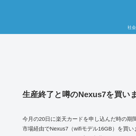
社会
生産終了と噂のNexus7を買い
今月の20日に楽天カードを申し込んだ時の期間
市場経由でNexus7（wifiモデル16GB）を