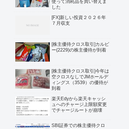
使って消耗品を買い替えま
した
[FX]新しい投資２０２６年
７月収支
[株主優待クロス取引]カルビ
ー(2229)の株主優待が到着
[株主優待クロス取引]今年は
空クロスなしでJMホールデ
ィングス（3539）の優待が
到着
楽天Edyから楽天キャッシ
ュへのチャージ上限額変更
でチャージルートが崩壊
SBI証券での株主優待クロ