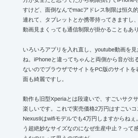
方が安全だと思ってたから制限掛けてiPhone
すけど、面倒なんでmacアドレス制限は恒久
連れて、タブレットとか携帯持ってきますし、パス
動画見まくっても通信制限が掛かることもあ
いろいろアプリを入れ直し、youtube動画
ね。iPhoneと違ってちゃんと両側から音が
ないのでブラウザでサイトをPC版のサイトを
面も綺麗ですし。
動作も旧型Xperiaとは段違いで、すごいサ
楽しいです。これで実売価格2万円はすごいコ
Nexus9はwifiモデルでも4万円しますか
う超絶妙なサイズなのになぜ生産中止？って