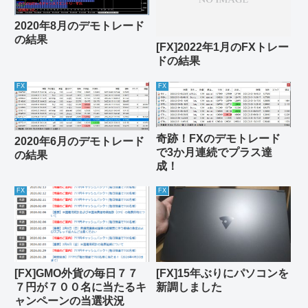
2020年8月のデモトレード
の結果
[FX]2022年1月のFXトレー
ドの結果
FX
FX
奇跡！FXのデモトレード
2020年6月のデモトレード
で3か月連続でプラス達
の結果
成！
FX
FX
[FX]GMO外貨の毎日７７
[FX]15年ぶりにパソコンを
７円が７００名に当たるキ
新調しました
ャンペーンの当選状況