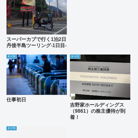
スーパーカブで行く1泊2日
丹後半島ツーリング-1日目-
未分類
未分類
仕事初日
吉野家ホールディングス
（9861）の株主優待が到
着！
未分類