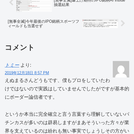
[無事全滅]爆上げ期待のIPO銘柄AI inside
抽選結果
[無事全滅]今年最後のIPO銘柄スポーツフ
ィールドも当選せず
コメント
トミー
より:
2019年12月18日 8:57 PM
えぬまるさんどうもです、僕もプロをしていたわ
けではないので実践はしていませんでしたがですが基本的
にボーダー論信者です。
というか本当に完全確立と言う言葉すら理解していないパ
チンカスが多いのは辟易しますがまあそういった方々が業
界を支えているのは紛れも無い事実でしょうしその方がい