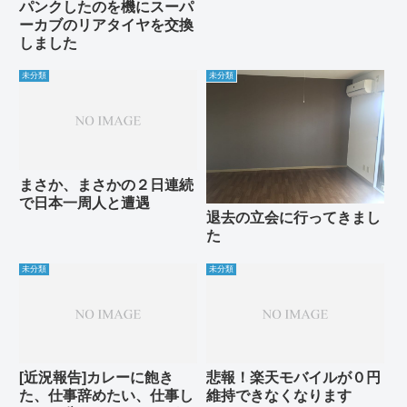
パンクしたのを機にスーパ
ーカブのリアタイヤを交換
しました
未分類
未分類
まさか、まさかの２日連続
で日本一周人と遭遇
退去の立会に行ってきまし
た
未分類
未分類
[近況報告]カレーに飽き
悲報！楽天モバイルが０円
た、仕事辞めたい、仕事し
維持できなくなります