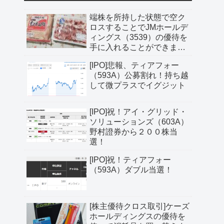
端株を所持した状態で空ク
ロスすることでJMホールデ
ィングス（3539）の優待を
手に入れることができまし
た
[IPO]悲報、ティアフォー
（593A）公募割れ！持ち越
して微プラスでイグジット
[IPO]祝！アイ・グリッド・
ソリューションズ（603A）
野村證券から２００株当
選！
[IPO]祝！ティアフォー
（593A）ダブル当選！
[株主優待クロス取引]ケーズ
ホールディングスの優待を