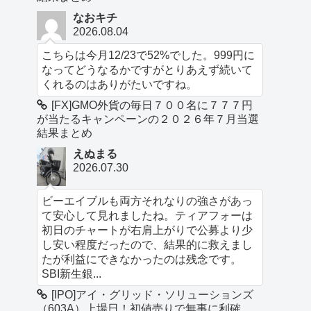
なおキチ
2026.08.04
こちらは今月12/23で52%でした。999円に
なってどうなるかですがとりあえず続いて
くれるのはありがたいですね。
[FX]GMO外貨の毎日７００名に７７７円
が当たるキャンペーンの２０２６年７月当選
結果まとめ
えぬまる
2026.07.30
ビーエイブルも両方それなりの強さがあっ
て安心して見れましたね。ティアフォーは
初日のチャートが右肩上がりで公募より少
し安い程度だったので、結果的に救えまし
たが利益にできなかったのは残念です。
SBI新生銀...
[IPO]アイ・グリッド・ソリューションズ
（603A）上場日！初値売りで無事に利確