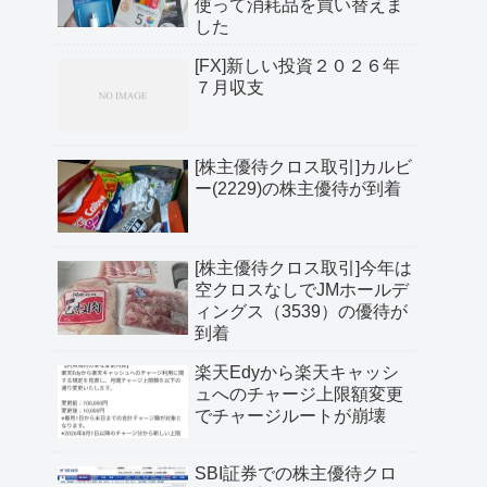
使って消耗品を買い替えま
した
[FX]新しい投資２０２６年
７月収支
[株主優待クロス取引]カルビ
ー(2229)の株主優待が到着
[株主優待クロス取引]今年は
空クロスなしでJMホールデ
ィングス（3539）の優待が
到着
楽天Edyから楽天キャッシ
ュへのチャージ上限額変更
でチャージルートが崩壊
SBI証券での株主優待クロ