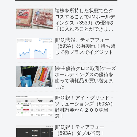
端株を所持した状態で空ク
ロスすることでJMホールデ
ィングス（3539）の優待を
手に入れることができまし
た
[IPO]悲報、ティアフォー
（593A）公募割れ！持ち越
して微プラスでイグジット
[株主優待クロス取引]ケーズ
ホールディングスの優待を
使って消耗品を買い替えま
した
[IPO]祝！アイ・グリッド・
ソリューションズ（603A）
野村證券から２００株当
選！
[IPO]祝！ティアフォー
（593A）ダブル当選！