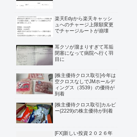
楽天Edyから楽天キャッシ
ュへのチャージ上限額変更
でチャージルートが崩壊
耳クソが溜まりすぎて耳垢
閉塞になって病院へ行く羽
目に
[株主優待クロス取引]今年は
空クロスなしでJMホールデ
ィングス（3539）の優待が
到着
[株主優待クロス取引]カルビ
ー(2229)の株主優待が到着
[FX]新しい投資２０２６年