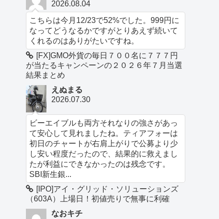
2026.08.04
こちらは今月12/23で52%でした。999円に
なってどうなるかですがとりあえず続いて
くれるのはありがたいですね。
[FX]GMO外貨の毎日７００名に７７７円
が当たるキャンペーンの２０２６年７月当選
結果まとめ
えぬまる
2026.07.30
ビーエイブルも両方それなりの強さがあっ
て安心して見れましたね。ティアフォーは
初日のチャートが右肩上がりで公募より少
し安い程度だったので、結果的に救えまし
たが利益にできなかったのは残念です。
SBI新生銀...
[IPO]アイ・グリッド・ソリューションズ
（603A）上場日！初値売りで無事に利確
なおキチ