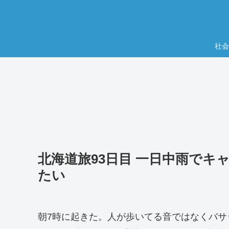
社会
北海道旅93日目 一日中雨で
たい
朝7時に起きた。人が歩いてる音ではなくバ