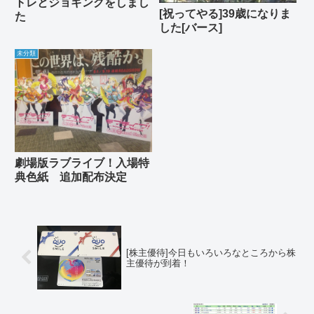
トレとジョギングをしまし
[祝ってやる]39歳になりま
た
した[バース]
未分類
劇場版ラブライブ！入場特
典色紙 追加配布決定
[株主優待]今日もいろいろなところから株
主優待が到着！