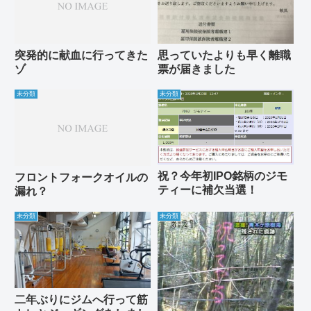
突発的に献血に行ってきた
思っていたよりも早く離職
ゾ
票が届きました
未分類
未分類
祝？今年初IPO銘柄のジモ
フロントフォークオイルの
ティーに補欠当選！
漏れ？
未分類
未分類
二年ぶりにジムへ行って筋