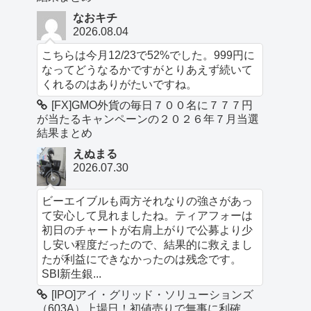
なおキチ
2026.08.04
こちらは今月12/23で52%でした。999円に
なってどうなるかですがとりあえず続いて
くれるのはありがたいですね。
[FX]GMO外貨の毎日７００名に７７７円
が当たるキャンペーンの２０２６年７月当選
結果まとめ
えぬまる
2026.07.30
ビーエイブルも両方それなりの強さがあっ
て安心して見れましたね。ティアフォーは
初日のチャートが右肩上がりで公募より少
し安い程度だったので、結果的に救えまし
たが利益にできなかったのは残念です。
SBI新生銀...
[IPO]アイ・グリッド・ソリューションズ
（603A）上場日！初値売りで無事に利確