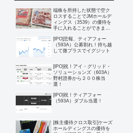
端株を所持した状態で空ク
ロスすることでJMホールデ
ィングス（3539）の優待を
手に入れることができまし
た
[IPO]悲報、ティアフォー
（593A）公募割れ！持ち越
して微プラスでイグジット
[IPO]祝！アイ・グリッド・
ソリューションズ（603A）
野村證券から２００株当
選！
[IPO]祝！ティアフォー
（593A）ダブル当選！
[株主優待クロス取引]ケーズ
ホールディングスの優待を