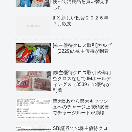
使って消耗品を買い替えま
した
[FX]新しい投資２０２６年
７月収支
[株主優待クロス取引]カルビ
ー(2229)の株主優待が到着
[株主優待クロス取引]今年は
空クロスなしでJMホールデ
ィングス（3539）の優待が
到着
楽天Edyから楽天キャッシ
ュへのチャージ上限額変更
でチャージルートが崩壊
SBI証券での株主優待クロ